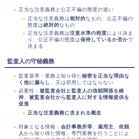
正当な注意義務と公正不偏の態度の違い
正当な注意義務は
相対的
なもの、公正不偏の
態度は
絶対的
なもの
正当な注意義務は
注意水準の程度
により決ま
り、公正不偏の態度は
保持しているか否か
で
決まる
監査人の守秘義務
監査基準：業務上知り得た
秘密を正当な理由な
く他に漏らし
、又は窃用してはならない
必要性：
被監査会社と監査人の信頼関係を維
持
、
被監査会社から監査人に対する情報提供を
促進
正当な注意義務に含まれる概念
対象となる情報：
会計事務所等
、
雇用主
、
依頼
人
から知り得た情報、専門業務を行うことによ