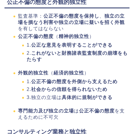
公正不偏の態度と外観的独立性
監査基準：
公正不偏の態度を保持し
、
独立の立
場を損なう利害や独立の立場に疑いを招く外観
を有してはならない
公正不偏の態度
（
精神的独立性
）
1.
公正な意見を表明することができる
2.
これがないと財務諸表監査制度の崩壊をも
たらす
外観的独立性
（
経済的独立性
）
1.
公正不偏の態度を外側から支えるため
2.
社会からの信頼を得られないため
3.独立の立場は
具体的に規制ができる
専門能力及び独立の立場
は
公正不偏の態度
を支
えるために不可欠
コンサルティング業務と独立性