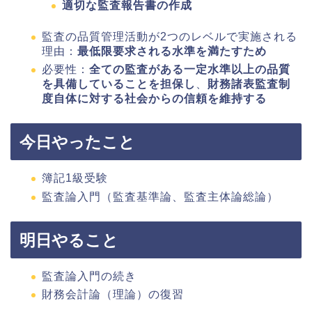
適切な監査報告書の作成
監査の品質管理活動が2つのレベルで実施される
理由：
最低限要求される水準を満たすため
必要性：
全ての監査がある一定水準以上の品質
を具備していることを担保し
、
財務諸表監査制
度自体に対する社会からの信頼を維持する
今日やったこと
簿記1級受験
監査論入門（監査基準論、監査主体論総論）
明日やること
監査論入門の続き
財務会計論（理論）の復習