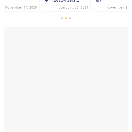
史 (2021年1月2...
論)
November 17, 2020
January 26, 2021
November 29, 