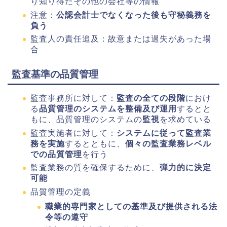
り知り得たその他の会社等の情報
注意：
公認会計士でなくなった後も守秘義務を
負う
監査人の責任追及：故意または過失があった場
合
監査基準の品質管理
監査事務所に対して：
監査の全ての段階
におけ
る
品質管理のシステムを整備及び運用
するとと
もに、品質管理のシステムの
監視
を求めている
監査実施者に対して：
システムに従って監査業
務を実施
するとともに、
個々の監査業務レベル
での品質管理
を行う
監査業務の質を確保するために、
弾力的に決定
可能
品質管理の定義
職業的専門家としての基準及び提供される法
令等の遵守