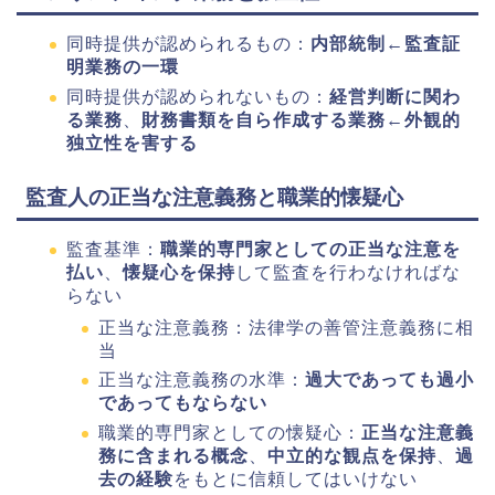
同時提供が認められるもの：
内部統制←監査証
明業務の一環
同時提供が認められないもの：
経営判断に関わ
る業務
、
財務書類を自ら作成する業務←外観的
独立性を害する
監査人の正当な注意義務と職業的懐疑心
監査基準：
職業的専門家としての正当な注意を
払い
、
懐疑心を保持
して監査を行わなければな
らない
正当な注意義務：法律学の善管注意義務に相
当
正当な注意義務の水準：
過大であっても過小
であってもならない
職業的専門家としての懐疑心：
正当な注意義
務に含まれる概念
、
中立的な観点を保持
、
過
去の経験
をもとに信頼してはいけない