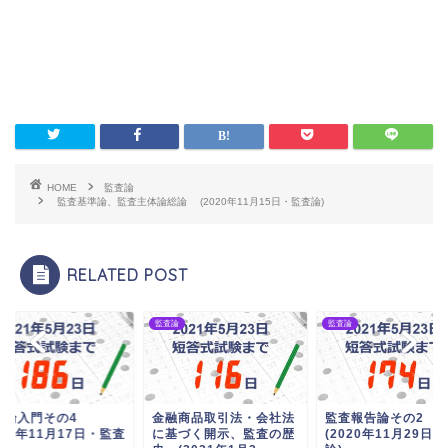
HOME
監査論
監査基準論、監査主体論総論 (2020年11月15日・監査論)
RELATED POST
論
監査論
監査論
査論入門その4
金融商品取引法・会社法
監査報告論その2
020年11月17日・監査
に基づく開示、監査の歴
(2020年11月29日