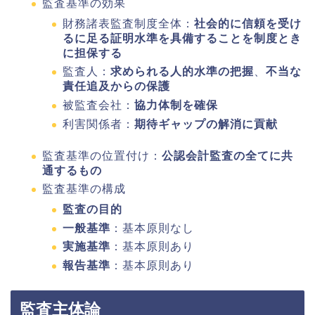
監査基準の効果
財務諸表監査制度全体：
社会的に信頼を受け
るに足る証明水準を具備することを制度とき
に担保する
監査人：
求められる人的水準の把握
、
不当な
責任追及からの保護
被監査会社：
協力体制を確保
利害関係者：
期待ギャップの解消に貢献
監査基準の位置付け：
公認会計監査の全てに共
通するもの
監査基準の構成
監査の目的
一般基準
：基本原則なし
実施基準
：基本原則あり
報告基準
：基本原則あり
監査主体論