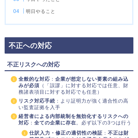
明日やること
不正への対応
不正リスクへの対応
全般的な対応
：
企業が想定しない要素の組み込
みが必須
（「誤謬」に対する対応では任意、財
務諸表項目に対する対応でも任意）
リスク対応手続
：より証明力が強く適合性の高
い監査証拠を入手
経営者による内部統制を無効化するリスクへの
対応
：
全ての企業に存在
。必ず以下の3つは行う
仕訳入力・修正の適切性の検証
：
不正は財