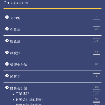
Categories
6
その他
32
企業法
26
監査論
23
租税法
38
管理会計論
1
経営学
115
財務会計論
工業簿記
17
財務会計論(理論)
31
67