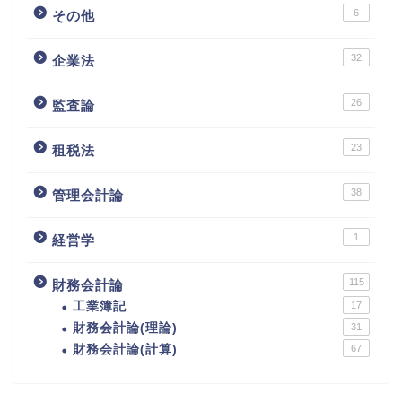
6
その他
32
企業法
26
監査論
23
租税法
38
管理会計論
1
経営学
115
財務会計論
工業簿記
17
財務会計論(理論)
31
財務会計論(計算)
67