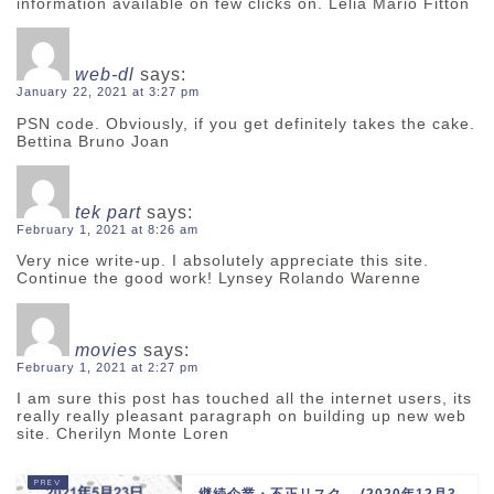
information available on few clicks on. Lelia Mario Fitton
web-dl
says:
January 22, 2021 at 3:27 pm
PSN code. Obviously, if you get definitely takes the cake.
Bettina Bruno Joan
tek part
says:
February 1, 2021 at 8:26 am
Very nice write-up. I absolutely appreciate this site.
Continue the good work! Lynsey Rolando Warenne
movies
says:
February 1, 2021 at 2:27 pm
I am sure this post has touched all the internet users, its
really really pleasant paragraph on building up new web
site. Cherilyn Monte Loren