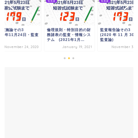
論
監査論
監査論
査実施論その3
倫理規則・特別目的の財
監査報告論その3
020年11月24日・監査
務諸表の監査・情報シス
(2020 年 11 月 30
テム (2021年1月...
監査論)
November 24, 2020
January 19, 2021
November 30, 