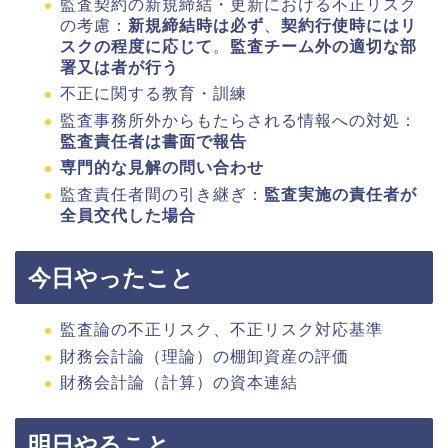
監査契約の新規締結・更新における不正リスク
の考慮：
新規締結時は必ず
、
契約行使時にはリ
スクの程度に応じて
。
監査チーム外の適切な部
署又は者が行う
不正に関する教育・訓練
監査事務所外からもたらされる情報への対処：
監査責任者は書面で報告
専門的な見解の問い合わせ
監査責任者間の引き継ぎ：
監査実施の責任者が
全員交代した場合
今日やったこと
監査論の不正リスク、不正リスク対応基準
財務会計論（理論）の棚卸資産の評価
財務会計論（計算）の資本連結
明日やること