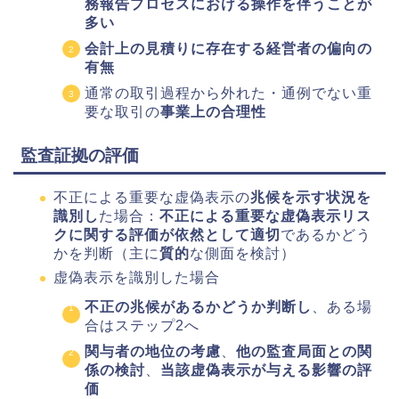
務報告プロセスにおける操作を伴うことが
多い
会計上の見積りに存在する経営者の偏向の
有無
通常の取引過程から外れた・通例でない重
要な取引の
事業上の合理性
監査証拠の評価
不正による重要な虚偽表示の
兆候を示す状況を
識別し
た場合：
不正による重要な虚偽表示リス
クに関する評価が依然として適切
であるかどう
かを判断（主に
質的
な側面を検討）
虚偽表示を識別した場合
不正の兆候があるかどうか判断し
、ある場
合はステップ2へ
関与者の地位の考慮
、
他の監査局面との関
係の検討
、
当該虚偽表示が与える影響の評
価