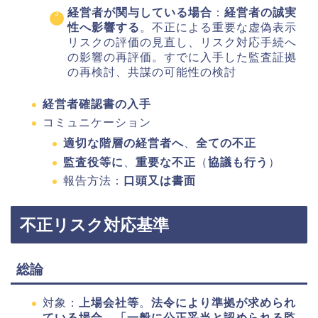
経営者が関与している場合
：
経営者の誠実
性へ影響する
。不正による重要な虚偽表示
リスクの評価の見直し、リスク対応手続へ
の影響の再評価。すでに入手した監査証拠
の再検討、共謀の可能性の検討
経営者確認書の入手
コミュニケーション
適切な階層の経営者へ
、
全ての不正
監査役等に
、
重要な不正
（
協議も行う
）
報告方法：
口頭又は書面
不正リスク対応基準
総論
対象：
上場会社等
。
法令により準拠が求められ
ている場合
、
「一般に公正妥当と認められる監