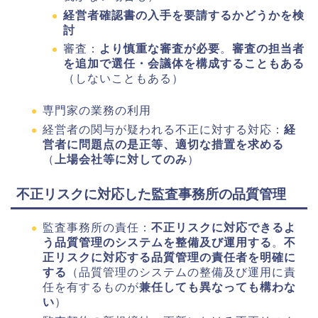
経営者確認書の入手を要請するかどうかを検
討
審査：
より慎重な審査が必要
。
審査の担当者
を追加で選任・会議体を構成することもある
（しないこともある）
専門家の業務の利用
経営者の関与が疑われる不正に対する対応：
経
営者に問題点の是正等、適切な措置を求める
（
上場会社等に対してのみ
）
不正リスクに対応した監査事務所の品質管理
監査事務所の責任：
不正リスクに対応できるよ
う品質管理のシステムを整備及び運用する
。
不
正リスクに対応する品質管理の責任者を明確に
する
（品質管理のシステムの整備及び運用に責
任を有するものが
兼任しても異なっても構わな
い
）