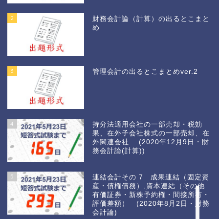
2
財務会計論（計算）の出るとこまと
め
3
管理会計の出るとこまとめver.2
4
持分法適用会社の一部売却・税効
果、在外子会社株式の一部売却、在
外関連会社 (2020年12月9日・財
務会計論(計算))
ホーム
5
連結会計その 7 成果連結（固定資
産・債権債務）,資本連結（その他
カウントダウン2021
有価証券・新株予約権・間接所有・
評価差額） (2020年8月2日・財務
会計論)