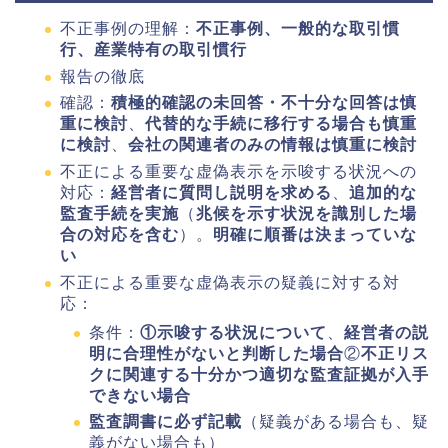
不正事例の理解：
不正事例、一般的な取引慣
行、産業特有の取引慣行
報告の徹底
確認：
積極的確認の未回答・不十分な回答は慎
重に検討
、
代替的な手続に移行する場合も慎重
に検討
、
会社の関連者のみの情報は慎重に検討
不正による重要な虚偽表示を示唆する状況への
対応：
経営者に質問し説明を求める
、
追加的な
監査手続を実施
（
兆候を示す状況を識別した場
合の対応を含む
）。
明確に順番は決まっていな
い
不正による重要な虚偽表示の疑義に対する対
応：
条件：
①示唆する状況について
、
経営者の説
明に合理性がないと判断した場合
②
不正リス
クに関連する十分かつ適切な監査証拠が入手
できない場合
監査調書に必ず記載
（疑義がある場合も、疑
義がない場合も）