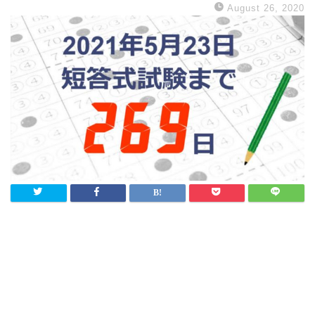
August 26, 2020