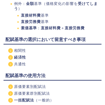
例外：
金額
基準（価格変化の影響を
受けてしま
う
）
直接材料費
基準
直接労務費
基準
素価基準
：
直接材料費
＋
直接労務費
配賦基準の選択において留意すべき事項
相関性
経済性
共通性
配賦基準の使用方法
原価要素別配賦法
原価要素群別配賦法
一括配賦法
（一般的）