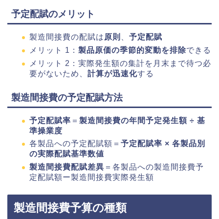
予定配賦のメリット
製造間接費の配賦は
原則
、
予定配賦
メリット 1：
製品原価の季節的変動を排除
できる
メリット 2：実際発生額の集計を月末まで待つ必
要がないため、
計算が迅速化
する
製造間接費の予定配賦方法
予定配賦率
＝
製造間接費の年間予定発生額 ÷ 基
準操業度
各製品への予定配賦額＝
予定配賦率 × 各製品別
の実際配賦基準数値
製造間接費配賦差異
＝各製品への製造間接費予
定配賦額ー製造間接費実際発生額
製造間接費予算の種類