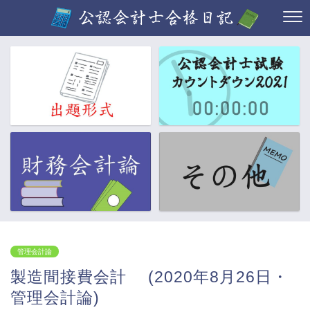
管理会計論
製造間接費会計 (2020年8月26日・
管理会計論)