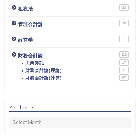
23
租税法
38
管理会計論
1
経営学
115
財務会計論
工業簿記
17
財務会計論(理論)
31
財務会計論(計算)
67
Archives