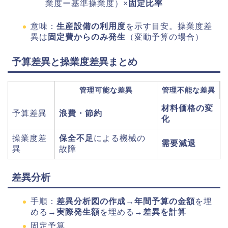
業度ー基準操業度）×
固定比率
意味：
生産設備の利用度
を示す目安。操業度差
異は
固定費からのみ発生
（変動予算の場合）
予算差異と操業度差異まとめ
管理可能な差異
管理不能な差異
材料価格の変
予算差異
浪費・節約
化
操業度差
保全不足
による機械の
需要減退
異
故障
差異分析
手順：
差異分析図の作成
→
年間予算の金額
を埋
める→
実際発生額
を埋める→
差異を計算
固定予算