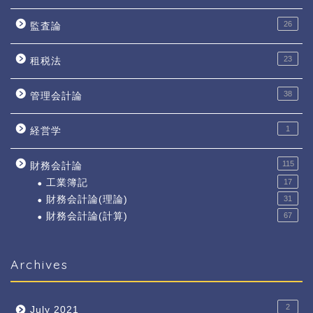
26
監査論
23
租税法
38
管理会計論
1
経営学
115
財務会計論
工業簿記
17
財務会計論(理論)
31
財務会計論(計算)
67
Archives
2
July 2021