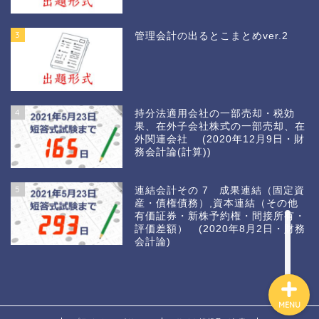
3
管理会計の出るとこまとめver.2
4
持分法適用会社の一部売却・税効
果、在外子会社株式の一部売却、在
外関連会社 (2020年12月9日・財
務会計論(計算))
ホーム
5
連結会計その 7 成果連結（固定資
産・債権債務）,資本連結（その他
カウントダウン2021
有価証券・新株予約権・間接所有・
評価差額） (2020年8月2日・財務
会計論)
MENU