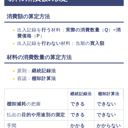
消費額の算定方法
出入記録を
行う
材料：
実際の消費数量
（
Q
）×
消
費価格
（
P
）
出入記録を
行わない
材料：当期の
買入額
材料の消費数量の算定方法
原則：
継続記録法
容認：
棚卸計算法
継続記録法
棚卸計算法
棚卸減耗
の把握
できる
できない
払出の
目的や用途別の測定
できる
できない
手間
かかる
かからない