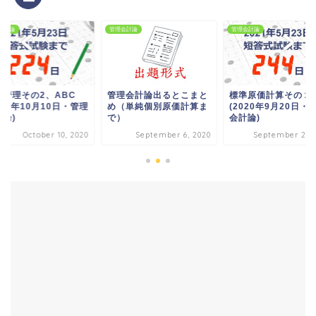
会計論
管理会計論
管理会計論
価管理その2、ABC
管理会計論出るとこまと
標準原価計算その
020年10月10日・管理
め（単純個別原価計算ま
(2020年9月20日・
計論)
で）
会計論)
October 10, 2020
September 6, 2020
September 21, 