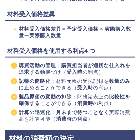
材料受入価格差異
材料受入価格差異
＝
予定受入価格 × 実際購入数
量
ー
実際購入数量
材料受入価格を使用する利点
4 つ
購買活動の管理
：
購買担当者が適切な仕入れを
追求する
動機づけ（
受入時
の利点）
記帳の簡略化
：材料元帳の受払記録を
数量のみ
に止めることができる（
受入時
の利点）
製品原価の変動の排除
：財務諸表上の
比較性を
確保する
ことができる（
消費時
の利点）
計算の迅速化
：
月末まで待つことなく
実際消費
高を計算可能（
消費時
の利点）
材料の消費額の決定