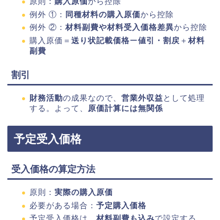
原則：
購入原価
から控除
例外 ①：
同種材料の購入原価
から控除
例外 ②：
材料副費や材料受入価格差異
から控除
購入原価＝
送り状記載価格
ー
値引・割戻
＋
材料
副費
割引
財務活動
の成果なので、
営業外収益
として処理
する。よって、
原価計算には無関係
予定受入価格
受入価格の算定方法
原則：
実際の購入原価
必要がある場合：
予定購入価格
予定受入価格は、
材料副費も込み
で設定する