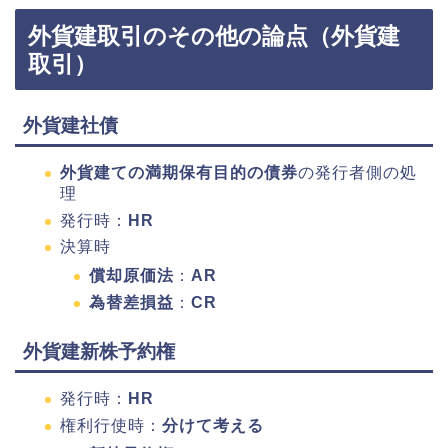
外貨建取引のその他の論点（外貨建
取引）
外貨建社債
外貨建ての満期保有目的の債券
の発行者側の処
理
発行時：
HR
決算時
償却原価法
：
AR
為替差損益
：
CR
外貨建新株予約権
発行時：
HR
権利行使時：
分けて考える