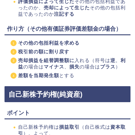
評価損益によって生じた
その他の包括利益であ
ったのか、
売却によって生じた
その他の包括利
益であったのか
注記する
作り方（その他有価証券評価差額金の場合）
その他の包括利益を求める
税引前の額に割り戻す
売却損益を組替調整額に
入れる（符号は
逆
。
利
益
の場合は
マイナス
、
損失
の場合は
プラス
）
差額を当期発生額
とする
自己新株予約権(純資産)
ポイント
自己新株予約権は
損益取引
（自己株式は
資本取
引
）。よって、