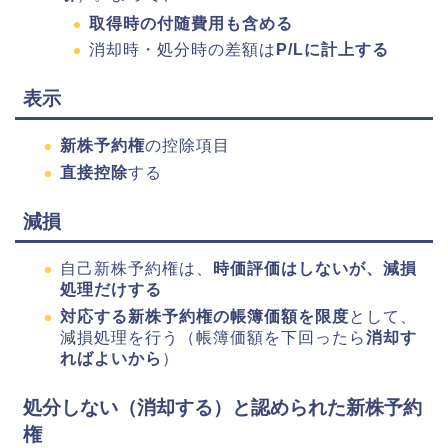
取得時の付随費用も含める
消却時・処分時の差額は
P/Lに計上する
表示
新株予約権
の控除項目
直接控除
する
減損
自己新株予約権は、
時価評価はしないが、減損
処理だけする
対応する新株予約権の帳簿価額を限度
として、
減損処理を行う（帳簿価額を下回ったら
消却す
ればよいから
）
処分しない（消却する）と認められた新株予約
権