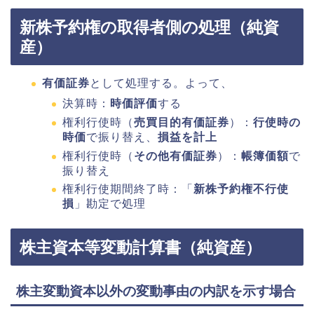
新株予約権の取得者側の処理（純資
産）
有価証券
として処理する。よって、
決算時：
時価評価
する
権利行使時（
売買目的有価証券
）：
行使時の
時価
で振り替え、
損益を計上
権利行使時（
その他有価証券
）：
帳簿価額
で
振り替え
権利行使期間終了時：「
新株予約権不行使
損
」勘定で処理
株主資本等変動計算書（純資産）
株主変動資本以外の変動事由の内訳を示す場合