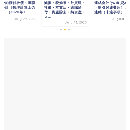
株予約権付社債・退職
減損・税効果・外貨建・
連結会計その8 資本
付会計（数理計算上の
社債・本支店・退職給
（取引関連費用）、
） (2020年7...
付・資産除去・純資産・
連結（未達事項） (.
ス...
July 29, 2020
August 3, 
July 13, 2020