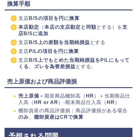
換算手順
支店
B/Sの項目を円に換算
本店勘定
（
本店の支店勘定と同額
とする）を
支
店B/Sに追加
支店
B/S上の差額を当期純損益
とする
支店
P/Lの項目を円に換算
支店
B/S上でもとめた当期純損益をP/Lにもって
くる
。
ズレを為替差損益
とする。
売上原価および商品評価損
売上原価
＝期首商品棚卸高（
HR
）＋当期商品仕
入高（
HR or AR
）-期末商品仕入高（
HR
）
棚卸資産の商品評価損：商品評価損がある場合
のみ
、
棚卸資産はCRで換算
予想される問題