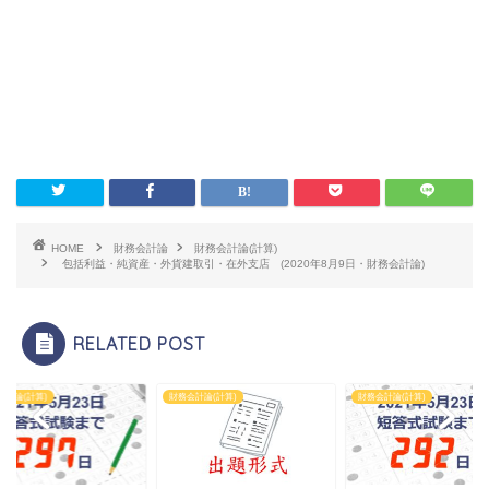
HOME
財務会計論
財務会計論(計算)
包括利益・純資産・外貨建取引・在外支店 (2020年8月9日・財務会計論)
RELATED POST
会計論(計算)
財務会計論(計算)
財務会計論(計算)