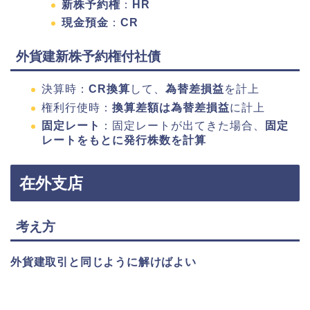
新株予約権
：
HR
現金預金
：
CR
外貨建新株予約権付社債
決算時：
CR換算
して、
為替差損益
を計上
権利行使時：
換算差額は為替差損益
に計上
固定レート
：固定レートが出てきた場合、
固定
レートをもとに発行株数を計算
在外支店
考え方
外貨建取引と同じように解けばよい