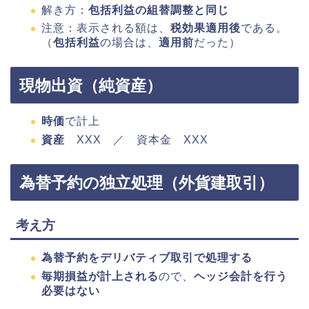
解き方：
包括利益の組替調整と同じ
注意：表示される額は、
税効果適用後
である。
（
包括利益
の場合は、
適用前
だった）
現物出資（純資産）
時価
で計上
資産
XXX ／ 資本金 XXX
為替予約の独立処理（外貨建取引）
考え方
為替予約をデリバティブ取引で処理する
毎期損益が計上される
ので、
ヘッジ会計を行う
必要はない