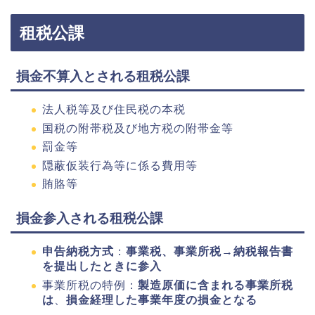
租税公課
損金不算入とされる租税公課
法人税等及び住民税の本税
国税の附帯税及び地方税の附帯金等
罰金等
隠蔽仮装行為等に係る費用等
賄賂等
損金参入される租税公課
申告納税方式
：
事業税、事業所税→納税報告書
を提出したときに参入
事業所税の特例：
製造原価に含まれる事業所税
は
、
損金経理した事業年度の損金となる