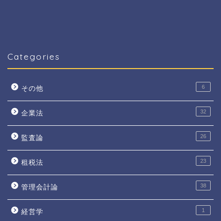
Categories
6
その他
32
企業法
26
監査論
23
租税法
38
管理会計論
1
経営学