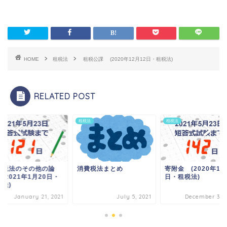
HOME
租税法
租税公課 (2020年12月12日・租税法)
RELATED POST
法
租税法
租税法
費税法のその他の論
消費税法まとめ
寄附金 (2020年12
(2021年1月20日・
日・租税法)
税法)
January 21, 2021
July 5, 2021
December 31, 