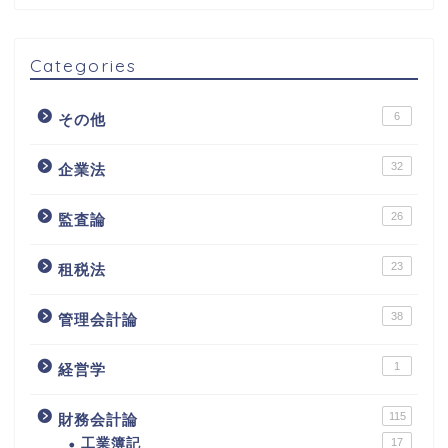
Categories
6
その他
32
企業法
26
監査論
23
租税法
38
管理会計論
1
経営学
115
財務会計論
工業簿記
17