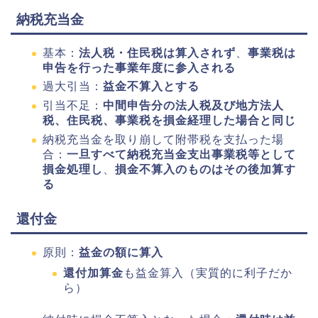
納税充当金
基本：
法人税・住民税は算入されず
、
事業税は
申告を行った事業年度に参入される
過大引当：
益金不算入とする
引当不足：
中間申告分の法人税及び地方法人
税、住民税、事業税を損金経理した場合と同じ
納税充当金を取り崩して附帯税を支払った場
合：
一旦すべて納税充当金支出事業税等として
損金処理し
、
損金不算入のものはその後加算す
る
還付金
原則：
益金の額に算入
還付加算金
も益金算入（実質的に利子だか
ら）