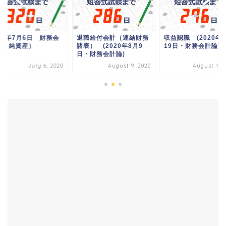
職給付会計（連結財務
収益認識 (2020年8月
2020年7月6日 財
） (2020年8月9
19日・財務会計論)
計論（純資産）
・財務会計論)
August 9, 2020
August 19, 2020
July 6, 