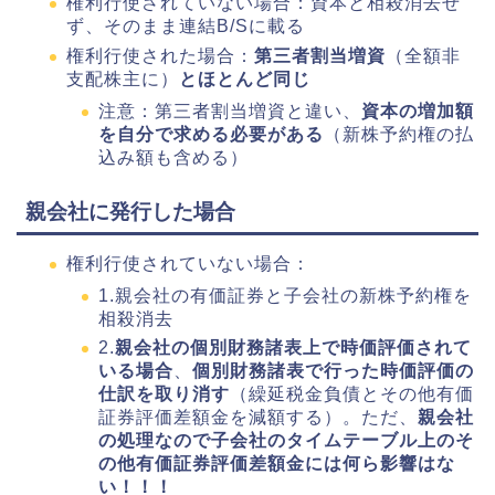
権利行使されていない場合：資本と相殺消去せ
ず、そのまま連結B/Sに載る
権利行使された場合：
第三者割当増資
（全額非
支配株主に）
とほとんど同じ
注意：第三者割当増資と違い、
資本の増加額
を自分で求める必要がある
（新株予約権の払
込み額も含める）
親会社に発行した場合
権利行使されていない場合：
1.親会社の有価証券と子会社の新株予約権を
相殺消去
2.
親会社の個別財務諸表上で時価評価されて
いる場合
、
個別財務諸表で行った時価評価の
仕訳を取り消す
（繰延税金負債とその他有価
証券評価差額金を減額する）。ただ、
親会社
の処理なので子会社のタイムテーブル上のそ
の他有価証券評価差額金には何ら影響はな
い！！！