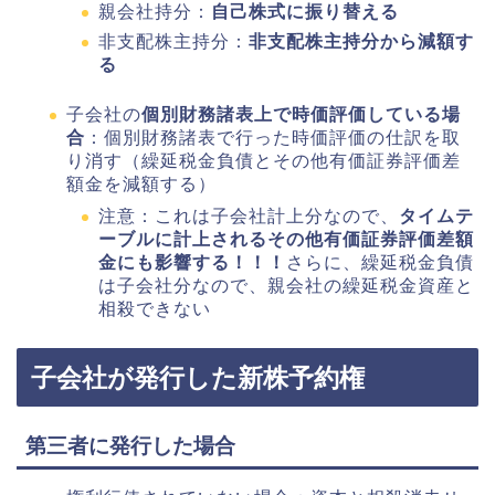
親会社持分：
自己株式に振り替える
非支配株主持分：
非支配株主持分から減額す
る
子会社の
個別財務諸表上で時価評価している場
合
：個別財務諸表で行った時価評価の仕訳を取
り消す（繰延税金負債とその他有価証券評価差
額金を減額する）
注意：これは子会社計上分なので、
タイムテ
ーブルに計上されるその他有価証券評価差額
金にも影響する！！！
さらに、繰延税金負債
は子会社分なので、親会社の繰延税金資産と
相殺できない
子会社が発行した新株予約権
第三者に発行した場合