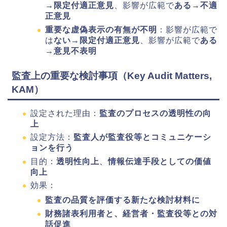
→
限定付適正意見
、影響が広範で
ある
→
不適
正意見
重要な虚偽表示の有無が不明
：影響が広範で
は
ない
→
限定付適正意見
、影響が広範で
ある
→
意見不表明
監査上の重要な検討事項（Key Audit Matters,
KAM）
設定された理由：
監査のプロセスの透明性の向
上
設定方法：
監査人が監査役等とコミュニケーシ
ョンを行う
目的：
透明性向上
、
情報伝達手段としての価値
向上
効果：
監査の品質を評価する新たな検討材料に
財務諸表利用者と、経営者・監査役等との対
話促進