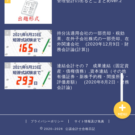
3
管理会計の出るとこまとめver.2
4
持分法適用会社の一部売却・税効
果、在外子会社株式の一部売却、在
外関連会社 (2020年12月9日・財
務会計論(計算))
ホーム
5
連結会計その 7 成果連結（固定資
産・債権債務）,資本連結（その他
カウントダウン2021
有価証券・新株予約権・間接所有・
評価差額） (2020年8月2日・財務
会計論)
MENU
プライバシーポリシー
サイト情報及び免責
2020–2026 公認会計士合格日記