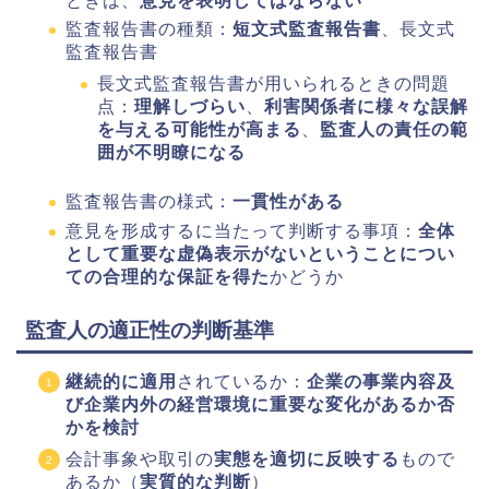
ときは、
意見を表明してはならない
監査報告書の種類：
短文式監査報告書
、長文式
監査報告書
長文式監査報告書が用いられるときの問題
点：
理解しづらい
、
利害関係者に様々な誤解
を与える可能性が高まる
、
監査人の責任の範
囲が不明瞭になる
監査報告書の様式：
一貫性がある
意見を形成するに当たって判断する事項：
全体
として重要な虚偽表示がないということについ
ての合理的な保証を得た
かどうか
監査人の適正性の判断基準
継続的に適用
されているか：
企業の事業内容及
び企業内外の経営環境に重要な変化があるか否
かを検討
会計事象や取引の
実態を適切に反映する
もので
あるか（
実質的な判断
）