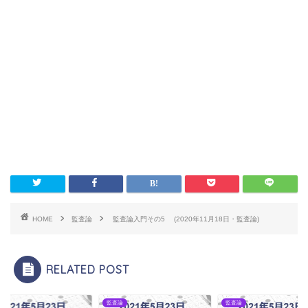
HOME
監査論
監査論入門その5 (2020年11月18日・監査論)
RELATED POST
論
監査論
監査論