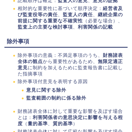
記載順序は確定：
監査人の意見
、
意見の証拠
相対的な重要性に基づいて順序決定：
経営者及
び監査役等の責任
、
監査人の責任
、
継続企業の
前提に関する重要な不確実性
（必要な場合）、
監査上の主要な検討事項
、
利害関係の記載
除外事項
除外事項の意義：不満足事項のうち、
財務諸表
全体の観点
から重要性があるため、
無限定適正
意見
に制約を加えるために監査報告書に記載し
た指摘事項
除外事項付意見を表明する原因
意見に関する除外
監査範囲の制約に係る除外
財務諸表全体に対して重要な影響を及ぼす場合
とは：
利害関係者の意思決定に影響を与える程
度
（
量的基準
、
質的基準
）
財務諸表全体に対して広範な影響を及ぼす場合