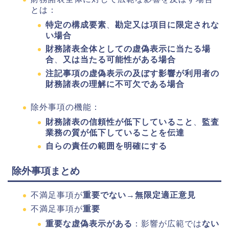
とは：
特定の構成要素
、
勘定又は項目に限定されな
い場合
財務諸表全体としての虚偽表示に当たる場
合
、
又は当たる可能性がある場合
注記事項の虚偽表示の及ぼす影響が利用者の
財務諸表の理解に不可欠である場合
除外事項の機能：
財務諸表の信頼性が低下していること
、
監査
業務の質が低下していることを伝達
自らの責任の範囲を明確にする
除外事項まとめ
不満足事項が
重要でない
→
無限定適正意見
不満足事項が
重要
重要な虚偽表示がある
：影響が広範では
ない