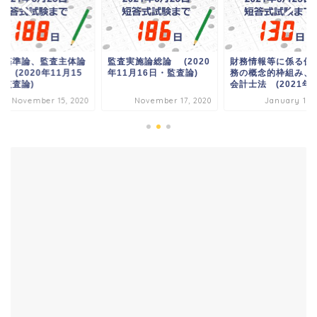
査基準論、監査主体論
監査実施論総論 (2020
財務情報等に係る保
 (2020年11月15
年11月16日・監査論)
務の概念的枠組み、
・監査論)
会計士法 (2021年..
November 15, 2020
November 17, 2020
January 12, 