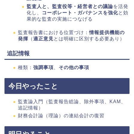
監査人と、監査役等・経営者との議論
を活発
化し、
コーポレート・ガバナンスを強化
と効
果的な監査の実施につなげる
監査報告書における位置づけ：
情報提供機能の
発揮
（
適正意見
とは明確に区別する必要あり）
追記情報
種類：
強調事項
、
その他の事項
今日やったこと
監査論入門（監査報告総論、除外事項、KAM、
追記情報）
財務会計論（理論）の連結会計の復習