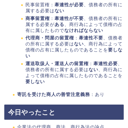
民事留置権：
牽連性が必要
、債務者の所有に
属する必要は
ない
商事留置権
：
牽連性が不要
、債務者の所有に
属する必要が
ある
、商行為によって債権の占
有に属したもので
なければならない
代理商・問屋の留置権
：
牽連性不要
、債務者
の所有に属する必要は
ない
、商行為によって
債権の占有に属したものであることを
要しな
い
運送取扱人・運送人の留置権
：
牽連性必要
、
債務者の所有に属する必要は
ない
、商行為に
よって債権の占有に属したものであることを
要しない
寄託を受けた商人の善管注意義務
：あり
今日やったこと
企業法の代理商、商法、商行為法の論点