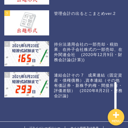
3
管理会計の出るとこまとめver.2
4
持分法適用会社の一部売却・税効
果、在外子会社株式の一部売却、在
外関連会社 (2020年12月9日・財
務会計論(計算))
ホーム
5
連結会計その 7 成果連結（固定資
産・債権債務）,資本連結（その他
カウントダウン2021
有価証券・新株予約権・間接所有・
評価差額） (2020年8月2日・財務
会計論)
MENU
プライバシーポリシー
サイト情報及び免責