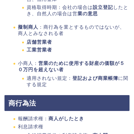
資格取得時期：会社の場合は
設立登記
したと
き、自然人の場合は営
業の意思
擬制商人
：商行為を業とするものではないが、
商人とみなされる者
店舗営業者
工業営業者
小商人：
営業のために使用する財産の価額が５
０万円を超えない者
適用されない規定：
登記および商業帳簿
に関
する規定
商行為法
報酬請求権：
商人がしたとき
利息請求権