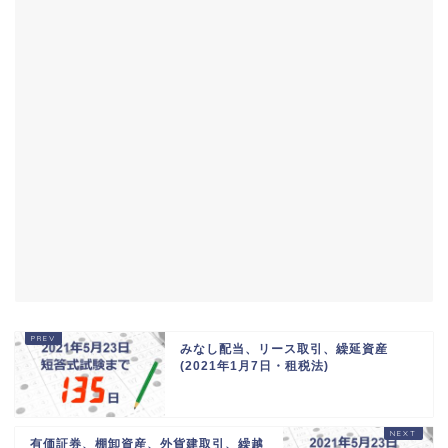
みなし配当、リース取引、繰延資産
(2021年1月7日・租税法)
有価証券、棚卸資産、外貨建取引、繰越