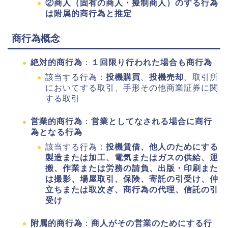
②商人（固有の商人・擬制商人）のする行為
は附属的商行為と推定
商行為概念
絶対的商行為
：
１回限り行われた場合も商行為
該当する行為：
投機購買
、
投機売却
、取引所
においてする取引、手形その他商業証券に関
する取引
営業的商行為
：
営業としてなされる場合に商行
為となる行為
該当する行為：
投機賃借、他人のためにする
製造または加工、電気またはガスの供給、運
搬、作業または労務の請負、出版・印刷また
は撮影、場屋取引、保険、寄託の引受け、仲
立ちまたは取次ぎ、商行為の代理、信託の引
受け
附属的商行為
：
商人がその営業のためにする行