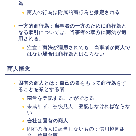
為
商人の行為は附属的商行為と
推定される
一方的商行為
：
当事者の一方のために商行為と
なる取引
については、
当事者の双方に商法が適
用される
。
注意：
商法が適用されても
、
当事者が商人で
はない場合は商行為とはならない
。
商人概念
固有の商人とは
：
自己の名をもって商行為をす
ることを業とする者
商号を登記することができる
未成年者、被後見人：
登記しなければならな
い
会社は固有の商人
固有の商人に該当しないもの：信用協同組
合、信用金庫