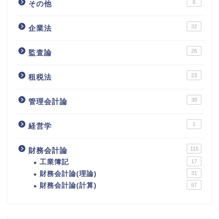
6
その他
32
企業法
26
監査論
23
租税法
38
管理会計論
1
経営学
115
財務会計論
工業簿記
17
財務会計論(理論)
31
財務会計論(計算)
67