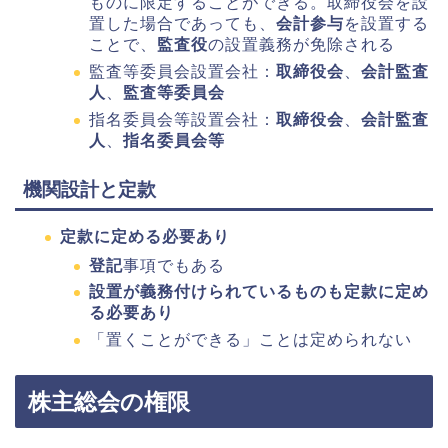
ものに限定することができる。取締役会を設
置した場合であっても、
会計参与
を設置する
ことで、
監査役
の設置義務が免除される
監査等委員会設置会社：
取締役会
、
会計監査
人
、
監査等委員会
指名委員会等設置会社：
取締役会
、
会計監査
人
、
指名委員会等
機関設計と定款
定款に定める必要あり
登記
事項でもある
設置が義務付けられているものも定款に定め
る必要あり
「置くことができる」ことは定められない
株主総会の権限