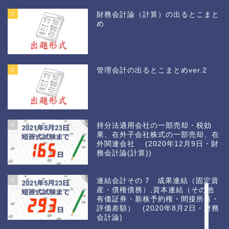
2
財務会計論（計算）の出るとこまと
め
3
管理会計の出るとこまとめver.2
4
持分法適用会社の一部売却・税効
果、在外子会社株式の一部売却、在
外関連会社 (2020年12月9日・財
務会計論(計算))
ホーム
5
連結会計その 7 成果連結（固定資
産・債権債務）,資本連結（その他
カウントダウン2021
有価証券・新株予約権・間接所有・
評価差額） (2020年8月2日・財務
会計論)