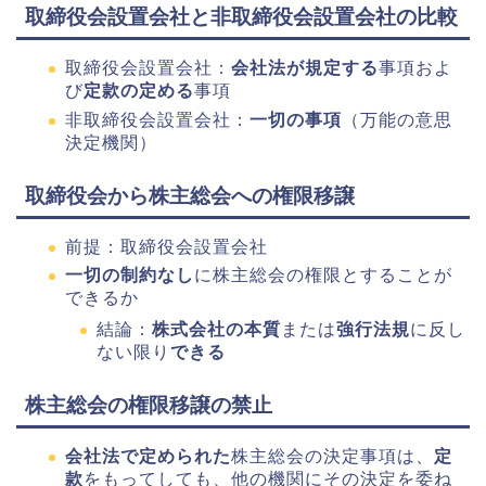
取締役会設置会社と非取締役会設置会社の比較
取締役会設置会社：
会社法が規定する
事項およ
び
定款の定める
事項
非取締役会設置会社：
一切の事項
（万能の意思
決定機関）
取締役会から株主総会への権限移譲
前提：取締役会設置会社
一切の制約なし
に株主総会の権限とすることが
できるか
結論：
株式会社の本質
または
強行法規
に反し
ない限り
できる
株主総会の権限移譲の禁止
会社法で定められた
株主総会の決定事項は、
定
款
をもってしても、他の機関にその決定を委ね