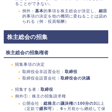
ることができない。
例外：
基本
的事項を株主総会が決定し、
細目
的事項の決定を他の機関に委ねることは認め
られる（例：役員報酬）
株主総会の招集
株主総会の招集権者
招集事項の決定
取締役会非設置会社：
取締役
取締役会設置会社：
取締役会の決議
招集する者：
取締役
例外①：株主の招集請求権
公開会社：
総株主
の
議決権
の
100分の3
以上
（定款で
緩和可
）、
6
ヶ月前から継続して保