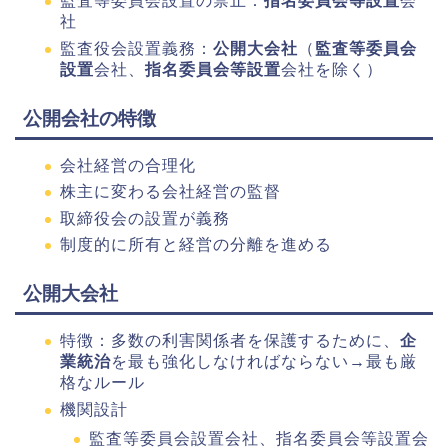
監査等委員会設置の禁止：
指名委員会等設置
会
社
監査役会設置義務：
公開大会社
（
監査等委員会
設置
会社、
指名委員会等設置
会社を除く）
公開会社の特徴
会社経営の合理化
株主に変わる会社経営の監督
取締役会の設置が義務
制度的に所有と経営の分離を進める
公開大会社
特徴：多数の利害関係者を保護するために、
企
業統治
を最も強化しなければならない→最も厳
格なルール
機関設計
監査等委員会設置会社、指名委員会等設置会