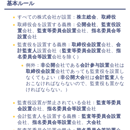
基本ルール
すべての株式会社が設置：
株主総会
、
取締役
取締役会を設置する義務：
公開会社
、
監査役設
置
会社、
監査等委員会設置
会社、
指名委員会等
設置
会社
監査役を設置する義務：
取締役会設置
会社、
会
計監査人
設置会社（
監査等委員会設置
会社、
指
名委員会等設置
会社を除く）
例外：
非公開
会社である
会計参与設置
会社は
取締役会設置
会社であっても監査役を設置し
なくてもよい（
非公開大会
社は
会計監査
人を
おこなければならないので、監査役も置かな
ければならない。）
監査役設置が禁止されている会社：
監査等委員
会設置
会社、
指名委員会等設置
会社
会計監査人を設置する義務：
監査等委員会設置
会社、
指名委員会等設置
会社、
大会社