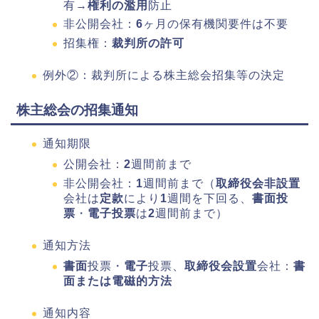
有→
権利の濫用
防止
非公開会社：
6
ヶ月の保有機関要件は不要
招集権：
裁判所の許可
例外②：裁判所による株主総会招集等の決定
株主総会の招集通知
通知期限
公開会社：
2
週間前まで
非公開会社：
1
週間前まで（
取締役会非設置
会社は
定款
により
1
週間を下回る、
書面投
票
・
電子投票
は
2
週間前まで）
通知方法
書面
投票・
電子
投票、
取締役会設置
会社：
書
面または電磁的方法
通知内容