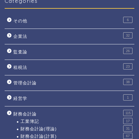
Categories
6
その他
32
企業法
26
監査論
23
租税法
38
管理会計論
1
経営学
115
財務会計論
工業簿記
17
財務会計論(理論)
31
財務会計論(計算)
67