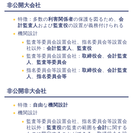
非公開大会社
特徴：多数の
利害関係者
の保護を図るため、
会
計監査人
および
監査役
の設置が義務付けられる
機関設計
監査等委員会設置会社、指名委員会等設置会
社以外：
会計監査人
、
監査役
監査等委員会設置会社：
取締役会
、
会計監査
人
、
監査等委員会
指名委員会等設置会社：
取締役会
、
会計監査
人
、
指名委員会等
非公開非大会社
特徴：
自由
な
機関設計
機関設計
監査等委員会設置会社、指名委員会等設置会
社以外：
監査役
の監査の範囲を
会計
に関する