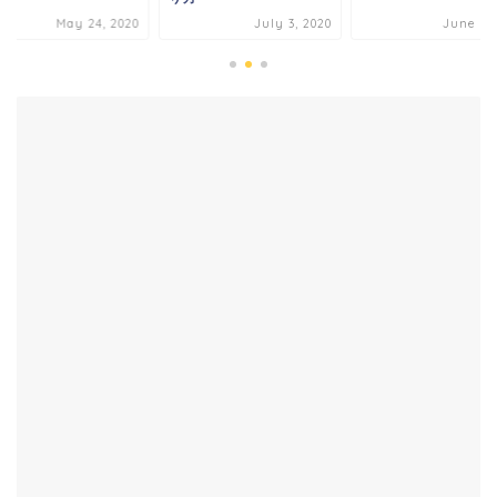
May 24, 2020
July 3, 2020
June 6, 