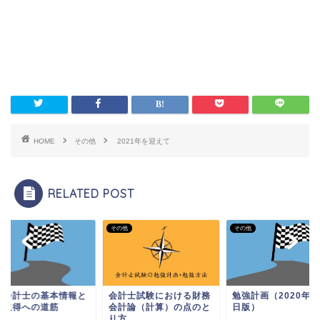
HOME
その他
2021年を迎えて
RELATED POST
他
その他
その他
認会計士の基本情報と
会計士試験における財務
勉強計画（2020年6
格取得への道筋
会計論（計算）の点のと
日版）
り方